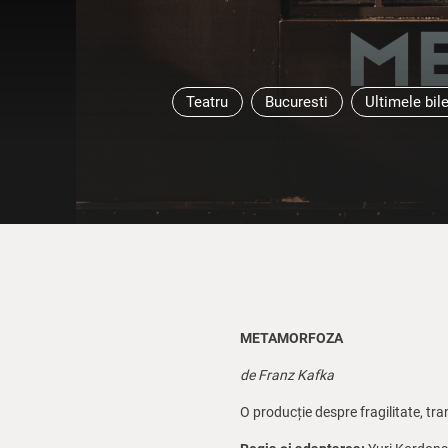
Teatru
Bucuresti
Ultimele bil
METAMORFOZA
de Franz Kafka
O producție despre fragilitate, tr