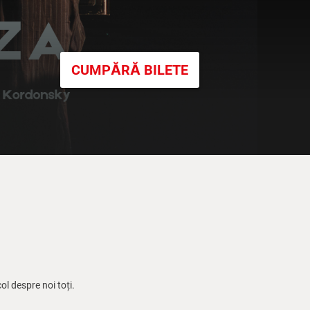
CUMPĂRĂ BILETE
ol despre noi toți.