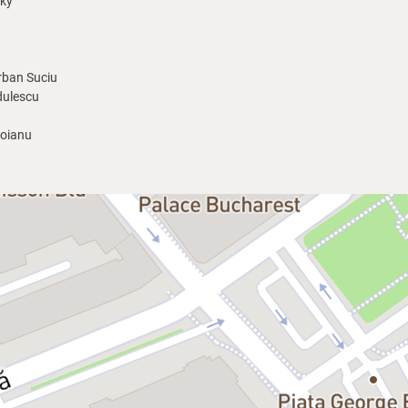
sky
rban Suciu
ulescu
oianu
morfoza
, te lovește ca o palmă peste față. Un bărbat se trezește transform
ctă din familia Chrysopidae și subfamilia Chrysopinae. Fără explicație. Fă
r de încredere, devine peste noapte un corp de neatins. Familia lui, speriată
ce, dincolo de fereastră, lumea își vede de drum, nepăsătoare. La fel ca noi
le se clatină, pereții se sfărâmă, ușile nu se mai deschid, iar tăcerea se în
 și cine se teme că a devenit.
i
nu e despre o insectă, ci despre fiecare dintre noi. Despre cum frumuseț
trăi împreună în orice familie, în orice casă, în orice lume. Kafka lasă ac
format într-o insectă, o larvă de
Chrysopa perla
. Lumea nu observă: e frânt
e naște o frumusețe fragilă. Pentru că nicio metamorfoză nu e completă pâ