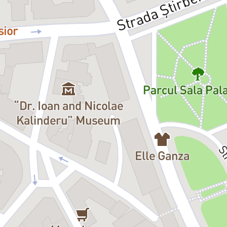
Metamorfoza
lui Kafka nu e o m
–
Yuri Kordonsky
Distribuția:
Gregor:
Marius Turdeanu, Matei A
Grete:
Oana Predescu
Mama:
Mihaela Trofimov
Tatăl:
Bogdan Nechifor
Servitoarea:
Dana Marineci
Administratorul-șef:
Mihai Mitre
Primul chiriaș:
Dan Clucinschi
Al doilea chiriaș:
Dragoș Spahiu
Al treilea chiriaș:
Ovidiu Ușvat