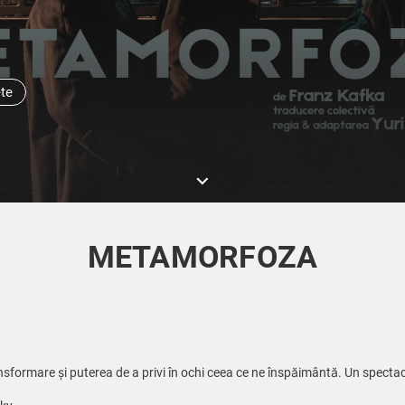
ete
keyboard_arrow_down
METAMORFOZA
ansformare și puterea de a privi în ochi ceea ce ne înspăimântă. Un spectac