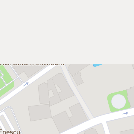
at într-o insectă. Mai exact, într-
ră scăpare. Brutal. Absurd. Gregor
 la început, îl șterge treptat, în
, în fiecare dimineață, Gregor se
tinde ca o boală. Și rămâne prins,
ea și cruzimea, dragostea și
eastă rană deschisă. Noi o păstrăm
ă, indiferentă, ternă. Și totuși,
nă nu-și întregește ciclul.