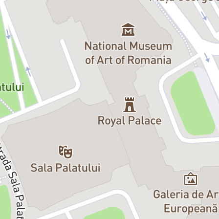
etaforă. E o oglindă. Așa cum spunea Nabokov:
fiecare om are aripi – dac
rvunescu, Alex Popa, Dan Pughineanu, Mircea Alexandru Băluță
a