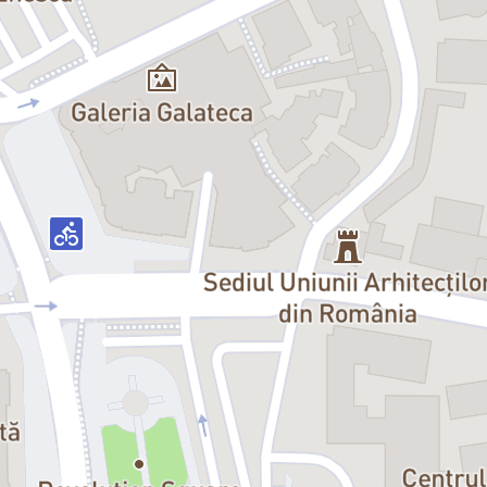
ă ar ști doar cum să le deschidă…
”