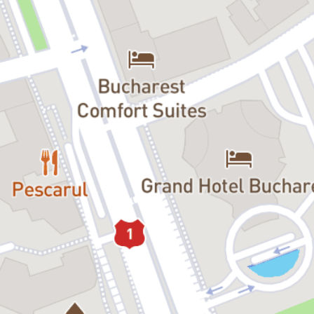
Elisabeta I devin simboluri ale rezistenței și ale ambiției pentru
putere. O dramă despre viața și moartea unui regat, despre dueluri
politice și religioase, dar și despre soarta unei regine care refuză să
se supună regulilor impuse de bărbați.