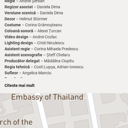
Regie
– Andrei Şerban
Regizor asociat
– Daniela Dima
Versiune scenică
– Daniela Dima
Decor
– Helmut Stürmer
Costume
– Corina Grămoşteanu
Coloană sonoră
– Alexei Țurcan
Video design
– Andrei Cozlac
Lighting design
– Cristi Niculescu
Asistent regie
– Corina Mihaela Predescu
Asistent scenografie
– Șteff Chelaru
Producător delegat
– Mădălina Ciupitu
Regia tehnică
– Costi Lupșa, Adrian Ionescu
Sufleor
– Angelica Manciu
Pauză
– Da
Citeste mai mult
Durata
: 2 h 40 min
Vârsta recomandată pentru vizionarea acestui spectacol este
14+
Distribuție
Mary Stuart:
Raluca Aprodu, Nicoleta Lefter, Ofelia Popii