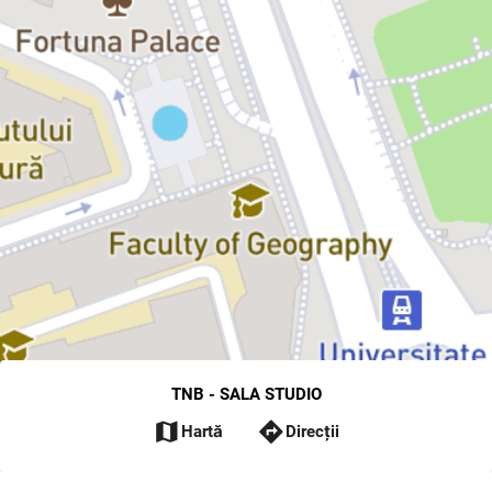
TNB - SALA STUDIO
map
directions
Hartă
Direcții