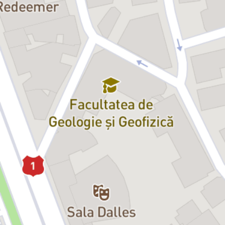
Elizabeth I:
Raluca Aprodu, Ofelia Popii
Mortimer:
Florin Aioane, Tudor Cucu Dumitrescu, Ștefan Mihai
Lord Talbot:
Marius Bodochi
Lord Aubespine:
Mihai Calotă
Kent / Melvil:
Florin Călbajos
Paulet:
Mihai Călin
Lord Burleigh:
Conrad Mericoffer
William Davison:
Ciprian Nicula
Spectacolul
Mary Stuart
este o întâlnire fascinantă între
dramaturgul britanic Robert Icke și regizorul Andrei Şerban,
aducând pe scenă un thriller istoric remarcabil despre două femei
care au marcat istoria: Maria Stuart și Elisabeta I. Cu o viziune
contemporană asupra unui conflict istoric, spectacolul explorează
puterea, orgoliul și rivalitatea dintre cele două regine, plasându-le
într-un joc politic plin de manipulări și trădări.
Această producție aduce în prim-plan un conflict între două femei
puternice, fiecare captivă într-un sistem patriarhal, dar cu o forță
interioară remarcabilă. Într-o lume a bărbaților, Maria Stuart și