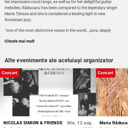
her impressive vocal range, as well as for her delightful guitar
melodies, Răducanu has been compared to the legendary singer
Maria Tănase and she is considered a leading light in new
Romanian jazz.
“one of the most distinctive voices in the world… pure, deeply
emotional and goes straight to the heart.”
Citeste mai mult
John Zorn – American composer and producer
Acces:
cu 30 de minute înainte de începerea evenimentului
Vă rugăm să rețineți:
la ora programată, locurile care nu au fost
Alte evenimente ale aceluiași organizator
ocupate vor fi oferite celor fără rezervare
Opening act:
va începe la 15-30 de minute după ora anunțată
Concert
Concert
Restricții de acces:
nu este permis accesul persoanelor aflate sub
influență sau al celor al căror comportament nu este în acord cu
atmosfera culturală, artistică și relaxată promovată de Green
Hours
În timpul evenimentului:
vă rugăm să păstrați telefoanele închise
și să mențineți liniștea, din respect pentru artiști și pentru ceilalți
spectatori
NICOLAS SIMION & FRIENDS
Mie, 12 aug.