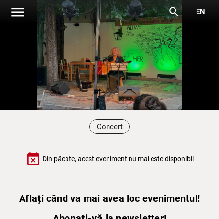
menu
search
EN
Concert
event_busy
Din păcate, acest eveniment nu mai este disponibil
Aflați când va mai avea loc evenimentul!
Abonați-vă la newsletter!