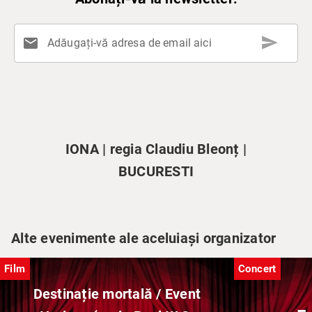
send
mail
Adăugați-vă adresa de email aici
IONA | regia Claudiu Bleonț |
BUCURESTI
Alte evenimente ale aceluiași organizator
Film
Concert
Destinație mortală / Event