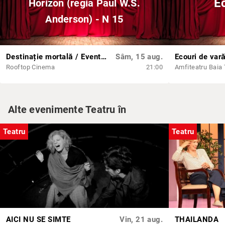
E
Horizon (regia Paul W.S.
Anderson) - N 15
Destinație mortală / Event Horizon (regia Paul W.S. Anderson) - N 15
Sâm, 15 aug.
Ecouri de var
Rooftop Cinema
21:00
Amfiteatru Baia
Alte evenimente Teatru în
Teatru
Teatru
AICI NU SE SIMTE
Vin, 21 aug.
THAILANDA