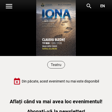
menu
search
EN
Teatru
event_busy
Din păcate, acest eveniment nu mai este disponibil
Aflați când va mai avea loc evenimentul!
Abonați-vă la newsletter!