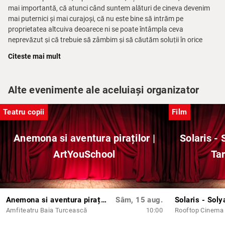
mai importantă, că atunci când suntem alături de cineva devenim
mai puternici și mai curajoși, că nu este bine să intrăm pe
proprietatea altcuiva deoarece ni se poate întâmpla ceva
neprevăzut și că trebuie să zâmbim și să căutăm soluții în orice
situație ne-am afla.
Citeste mai mult
Trupa Marionnette Show vă invită la spectacolul „Hansel și
Gretel”!
Alte evenimente ale aceluiași organizator
Teatru copii
Film
Anemona si aventura piraților |
Solaris - 
ArtYouSchool
Tar
Anemona si aventura piraților | ArtYouSchool
Sâm, 15 aug.
Amfiteatru Baia Turcească
10:00
Rooftop Cinema