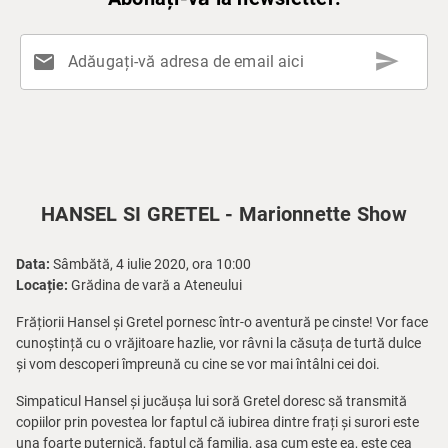
send
mail
Adăugați-vă adresa de email aici
HANSEL SI GRETEL - Marionnette Show
Data:
Sâmbătă, 4 iulie 2020, ora 10:00
Locație:
Grădina de vară a Ateneului
Frățiorii Hansel și Gretel pornesc într-o aventură pe cinste! Vor face
cunoștință cu o vrăjitoare hazlie, vor râvni la căsuța de turtă dulce
și vom descoperi împreună cu cine se vor mai întâlni cei doi.
Simpaticul Hansel și jucăușa lui soră Gretel doresc să transmită
copiilor prin povestea lor faptul că iubirea dintre frați și surori este
una foarte puternică, faptul că familia, așa cum este ea, este cea