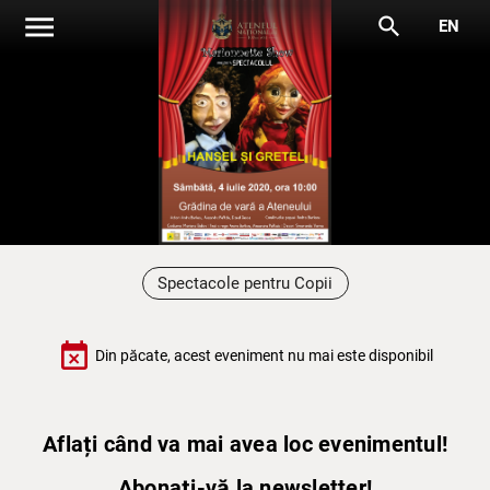
menu
search
EN
Spectacole pentru Copii
event_busy
Din păcate, acest eveniment nu mai este disponibil
Aflați când va mai avea loc evenimentul!
Abonați-vă la newsletter!