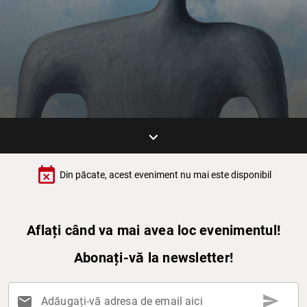
keyboard_arrow_down
event_busy
Din păcate, acest eveniment nu mai este disponibil
Aflați când va mai avea loc evenimentul!
Abonați-vă la newsletter!
send
mail
Adăugați-vă adresa de email aici