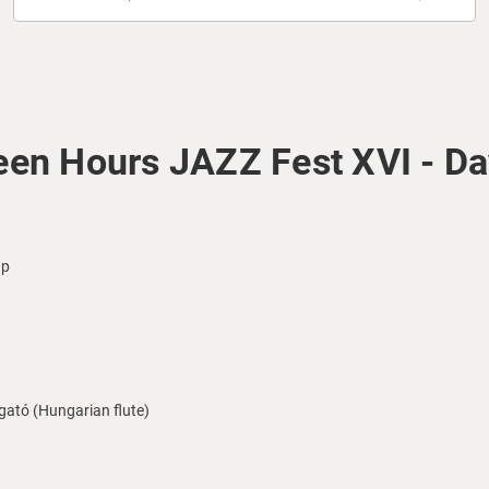
een Hours JAZZ Fest XVI - Da
up
gató (Hungarian flute)