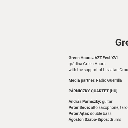
Gr
Green Hours JAZZ Fest XVI
grădina Green Hours
with the support of Leviatan Gro
Media partner
: Radio Guerrilla
PÁRNICZKY QUARTET [HU]
András Párniczky:
guitar
Péter Bede:
alto saxophone, táro
Péter Ajtai:
double bass
Ágoston Szabó-Sipos:
drums