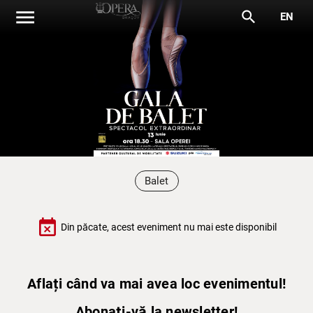
menu
search
EN
Balet
event_busy
Din păcate, acest eveniment nu mai este disponibil
Aflați când va mai avea loc evenimentul!
Abonați-vă la newsletter!