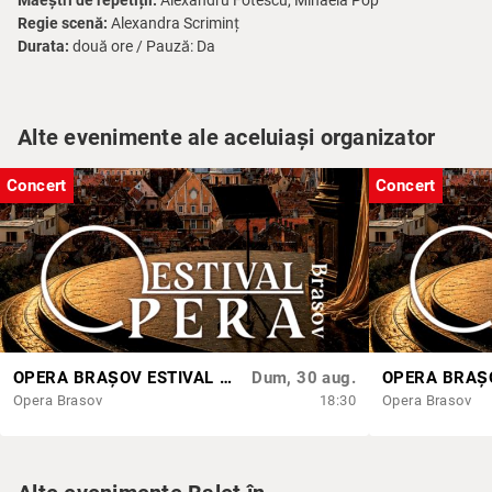
Maeștri de repetiții:
Alexandru Fotescu, Mihaela Pop
Regie scenă:
Alexandra Scriminț
Durata:
două ore / Pauză: Da
Alte evenimente ale aceluiași organizator
Concert
Concert
OPERA BRAȘOV ESTIVAL – ARMONII DE VARĂ - CVINTETUL VOCAL ANATOLY - CONCERT
Dum, 30 aug.
Opera Brasov
18:30
Opera Brasov