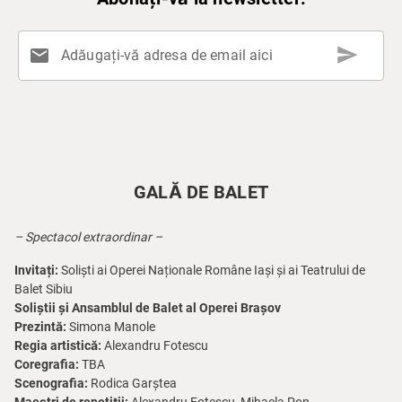
send
mail
Adăugați-vă adresa de email aici
GALĂ DE BALET
– Spectacol extraordinar –
Invitați:
Soliști ai Operei Naționale Române Iași și ai Teatrului de
Balet Sibiu
Soliștii și Ansamblul de Balet al Operei Brașov
Prezintă:
Simona Manole
Regia artistică:
Alexandru Fotescu
Coregrafia:
TBA
Scenografia:
Rodica Garștea