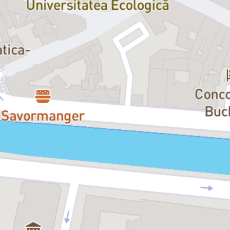
raporturile de putere deveneau un teritoriu al fragilității și al
controlului. Dacă în
Canin
violența era domesticită până la absurd,
în
Funny Games
ea devine imposibil de negociat: un joc care începe
aproape banal și care, odată pornit, nu mai știe să se oprească.