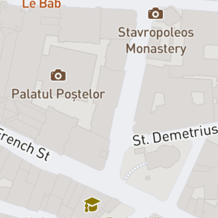
obiecte, ritualuri, tăceri, promisiunea unei liniști pe care o
confundăm prea ușor cu siguranța. Dar cât durează normalitatea?
Și în ce secundă exactă lumea încetează să mai fie lumea pe care o
cunoaștem?
Funny Games
nu este un thriller despre agresori și victime. Este o
întrebare lungă și incomodă despre fragilitatea civilizației. Ce mai
rămâne din bunătate când regulile dispar? Ce valoare mai au
educația, politețea sau ideea de familie când răul nu are motivație și
nu caută explicații?
Într-un univers scenic auster și hipnotic, spectacolul transformă
violența într-un teritoriu al așteptării, al tăcerii și al imposibilității de
a privi în altă parte. Pentru că poate întrebarea nu este de ce se
întâmplă ceva atât de monstruos. Poate întrebarea este: în ce
moment am început să credem că nu ni se poate întâmpla nouă?
Spectacolul continuă o direcție artistică asumată de regizorul
Botond Nagy în jurul violenței, abuzului și mecanismelor prin care
răul devine azi o normalitate. O direcție începută în 2025 cu
spectacolul
CANIN
montat la naționalul târgumureșean, inspirat
tot din cinematografia mondială, unde violența familială și