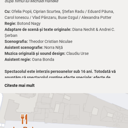
după filmul lui Michael Haneke
Cu:
Ofelia Popii, Ciprian Scurtea, Ștefan Radu / Eduard Păuna,
Carol Ionescu / Vlad Pânzaru, Buse Ozgul / Alexandra Potter
Regie:
Botond Nagy
Adaptare de scenă și texte originale:
Diana Nechit & Andrei C.
Șerban
Scenografia:
Theodor Cristian Niculae
Asistent scenografie:
Norra Niță
Muzica originală și sound design:
Claudiu Urse
Asistent regie:
Oana Bonda
Spectacolul este interzis persoanelor sub 16 ani. Totodată vă
anunțăm că spectacolul conține efecte speciale: efecte de
lumină (inclusiv stroboscopice), sunet puternic, imagini sensibile,
Citeste mai mult
fum
În
Funny Games
, după filmul lui Michael Haneke, în regia lui Botond
Nagy la Teatrul Grivița 53, violența apare ca un musafir politicos.
Cere ouă. Zâmbește. Așteaptă să fie invitată la cafea.
O familie ajunge într-o casă de vacanță unde totul pare familiar: