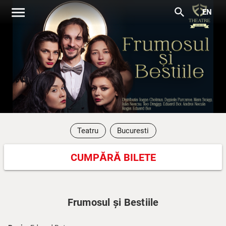
menu
search
EN
Teatru
Bucuresti
CUMPĂRĂ BILETE
Frumosul și Bestiile