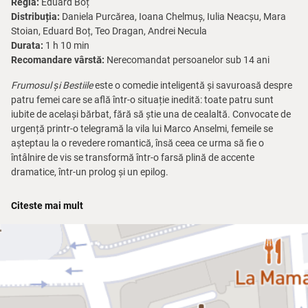
Regia:
Eduard Boț
Distribuția:
Daniela Purcărea, Ioana Chelmuș, Iulia Neacșu, Mara
Stoian, Eduard Boț, Teo Dragan, Andrei Necula
Durata:
1 h 10 min
Recomandare vârstă:
Nerecomandat persoanelor sub 14 ani
Frumosul și Bestiile
este o comedie inteligentă și savuroasă despre
patru femei care se află într-o situație inedită: toate patru sunt
iubite de același bărbat, fără să știe una de cealaltă. Convocate de
urgență printr-o telegramă la vila lui Marco Anselmi, femeile se
așteptau la o revedere romantică, însă ceea ce urma să fie o
întâlnire de vis se transformă într-o farsă plină de accente
dramatice, într-un prolog și un epilog.
Clelia, Stefania, Amanda și Marisa sunt patru femei diferite, cu
Citeste mai mult
personalități și vise diferite, dar toate sunt unite de același bărbat,
Marco. În loc să se lupte între ele și să se certe, femeile hotărăsc să
se alieze și să pedepsească în mod amuzant și inventiv bărbatul
care le-a înșelat.
Comedia abordează teme precum relațiile, căsnicia și excesul de
iubire și conține schimburi de replici pline de haz, qui-pro-quo-uri