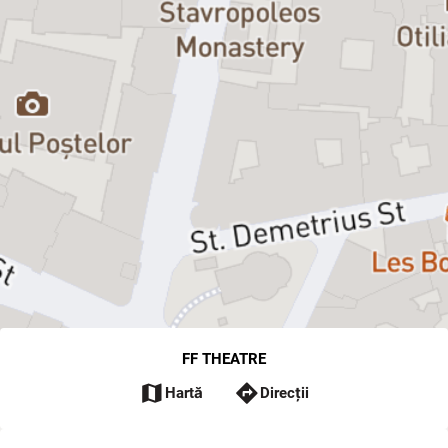
FF THEATRE
map
directions
Hartă
Direcții