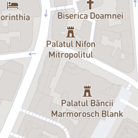
irezistibile și situații comice istețe, în care umorul este învăluit în
ironie. Scrisă de Aldo Lo Castro,
Frumosul și Bestiile
este o piesă de
teatru amuzantă și inteligentă, care va face publicul să râdă în
hohote și să se simtă bine.