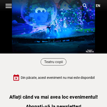
menu
search
EN
Teatru copii
event_busy
Din păcate, acest eveniment nu mai este disponibil
Aflați când va mai avea loc evenimentul!
Abonați-vă la newsletter!