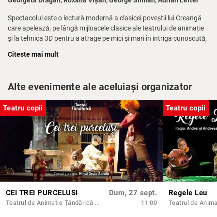
Georgeta Drăgan, Roxana Vișan, George Simian, Adrian Lefter
Spectacolul este o lectură modernă a clasicei poveștii lui Creangă
care apelează, pe lângă mijloacele clasice ale teatrului de animație
și la tehnica 3D pentru a atrage pe mici și mari în intriga cunoscută,
în care valorile general umane ca cinstea, bunătatea şi destoinicia
Citeste mai mult
pot ajuta pe oricine să răzbată în viaţă.
Alte evenimente ale aceluiași organizator
Teatru copii
Teatru copii
CEI TREI PURCELUSI
Dum, 27 sept.
Regele Leu
Teatrul de Animatie Țăndărică - Sala Lahovari
11:00