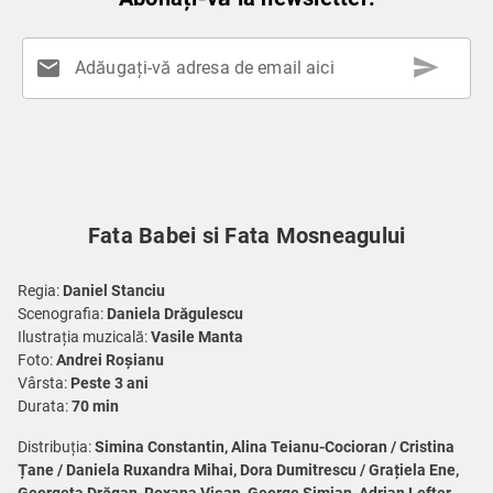
send
mail
Adăugați-vă adresa de email aici
Fata Babei si Fata Mosneagului
Regia:
Daniel Stanciu
Scenografia:
Daniela Drăgulescu
Ilustrația muzicală:
Vasile Manta
Foto:
Andrei Roșianu
Vârsta:
Peste 3 ani
Durata:
70 min
Distribuția:
Simina Constantin, Alina Teianu-Cocioran / Cristina
Țane / Daniela Ruxandra Mihai, Dora Dumitrescu / Grațiela Ene,