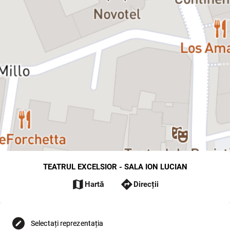
TEATRUL EXCELSIOR - SALA ION LUCIAN
map
directions
Hartă
Direcții
Selectați reprezentația
edit