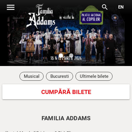
menu
search
EN
lens
lens
Musical
Bucuresti
Ultimele bilete
CUMPĂRĂ BILETE
FAMILIA ADDAMS