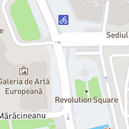
Video:
Cristian Niculescu
Asistent coregrafie:
Monica Petrică
Asistent scenografie, recuzită:
Andrei Șova
Efecte speciale și machiaj prostetic:
Școala de Machiaj Prostetic
Corepetitori:
Anca Săftulescu, Maria Alexievici
Consultant tango argentinian:
Daniel Măndiță
Recomandare de vârstă:
12+
Durată:
2h 30’ (cu pauză)
Data premierei:
13 septembrie 2019
Distribuția:
Gomez Addams:
Lucian Ionescu
Morticia Addams:
Camelia Pintilie / Oana Predescu
Wednesday Addams:
Ana Udroiu
Pugsley Addams:
Mihai Cheregi
Unchiul Fester:
Mihai Mitrea / Radu Mitrea
Bunica:
Oana Pușcatu
Lurch:
Mircea Alexandru Băluță
Alice Beineke:
Maria Alexievici
Mal Beineke:
Doru Bem
Lucas Beineke:
Dan Pughineanu