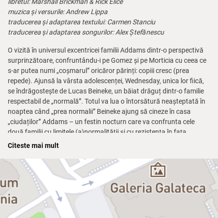
libretul: Marshall Brickman & Rick Elice
muzica și versurile: Andrew Lippa
traducerea și adaptarea textului: Carmen Stanciu
traducerea și adaptarea songurilor: Alex Ștefănescu
O vizită în universul excentricei familii Addams dintr-o perspectivă
surprinzătoare, confruntându-i pe Gomez și pe Morticia cu ceea ce
s-ar putea numi „coșmarul” oricăror părinți: copiii cresc (prea
repede). Ajunsă la vârsta adolescenței, Wednesday, unica lor fiică,
se îndrăgostește de Lucas Beineke, un băiat drăguț dintr-o familie
respectabil de „normală”. Totul va lua o întorsătură neașteptată în
noaptea când „prea normalii” Beineke ajung să cineze în casa
„ciudaților” Addams – un festin nocturn care va confrunta cele
două familii cu limitele (a)normalității și cu rezistența în fața
schimbării.
Citeste mai mult
Regia, coregrafia, costumele:
Răzvan Mazilu
Producția muzicală:
Alexandra și Alexei Turcan
Decoruri:
Sabina Spatariu
Lighting design:
Costi Baciu
Peruci, machiaj:
Octavian Mardale
Pregătirea muzicală:
Maria Alexievici