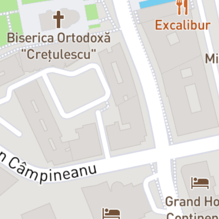
Strămoșii:
Marchiza:
Andreea Hristu
Mireasa:
Iulia Samson
Balerina:
Loredana Cosovanu / Cristina Danu
Clownul:
Alex Popa
Soldatul:
Dan Clucinschi
Gangsterul:
Ovidiu Ușvat