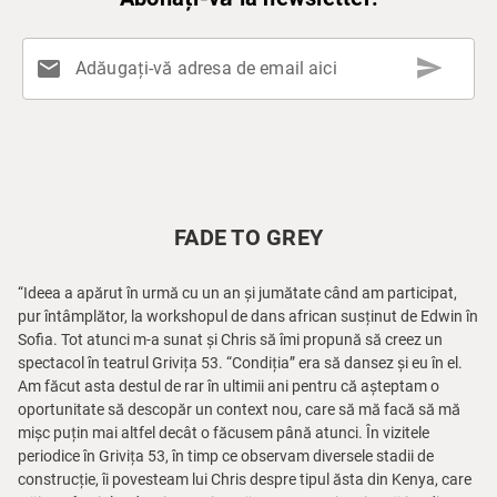
send
mail
Adăugați-vă adresa de email aici
FADE TO GREY
“Ideea a apărut în urmă cu un an și jumătate când am participat,
pur întâmplător, la workshopul de dans african susținut de Edwin în
Sofia. Tot atunci m-a sunat și Chris să îmi propună să creez un
spectacol în teatrul Grivița 53. “Condiția” era să dansez și eu în el.
Am făcut asta destul de rar în ultimii ani pentru că așteptam o
oportunitate să descopăr un context nou, care să mă facă să mă
mișc puțin mai altfel decât o făcusem până atunci. În vizitele
periodice în Grivița 53, în timp ce observam diversele stadii de
construcție, îi povesteam lui Chris despre tipul ăsta din Kenya, care