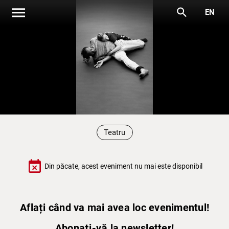
menu
search
EN
Teatru
event_busy
Din păcate, acest eveniment nu mai este disponibil
Aflați când va mai avea loc evenimentul!
Abonați-vă la newsletter!