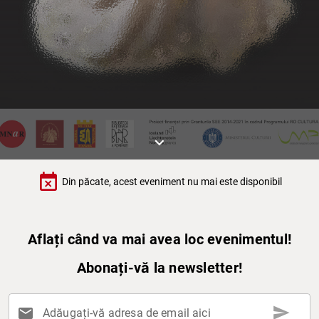
keyboard_arrow_down
event_busy
Din păcate, acest eveniment nu mai este disponibil
Aflați când va mai avea loc evenimentul!
Abonați-vă la newsletter!
send
mail
Adăugați-vă adresa de email aici