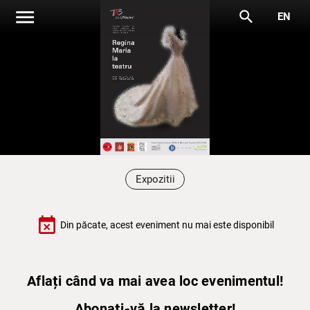
menu
search
EN
Expozitii
event_busy
Din păcate, acest eveniment nu mai este disponibil
Aflați când va mai avea loc evenimentul!
Abonați-vă la newsletter!