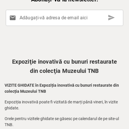
send
mail
Adăugați-vă adresa de email aici
Expoziţie inovativă cu bunuri restaurate
din colecţia Muzeului TNB
VIZITE GHIDATE în Expoziția inovativă cu bunuri restaurate din
colecția Muzeului TNB
Expoziția inovativă poate fi vizitată de marți până vineri, în vizite
ghidate.
Orele pentru vizitele ghidate se găsesc pe calendarul de pe site-ul
TNB.