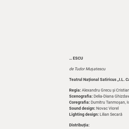
… ESCU
de Tudor Mușatescu
Teatrul Național Satiricus „I.L.
Regia:
Alexandru Grecu și Cristia
Scenografia:
Delia-Diana Ghizdav
Coregrafia:
Dumitru Tanmoșan, I
Sound design:
Novac Viorel
Lighting design:
Lilian Secară
Distribuția: