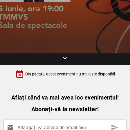
keyboard_arrow_down
event_busy
Din păcate, acest eveniment nu mai este disponibil
Aflați când va mai avea loc evenimentul!
Abonați-vă la newsletter!
send
mail
Adăugați-vă adresa de email aici