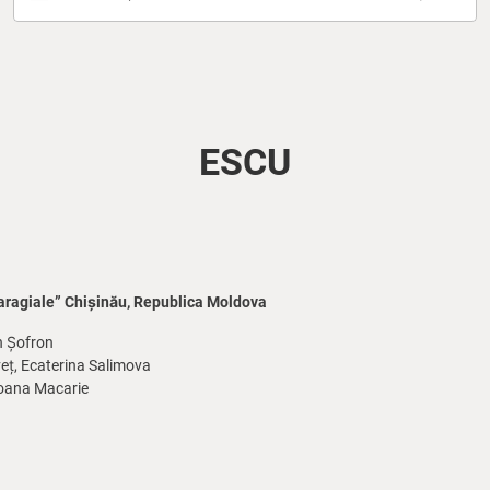
ESCU
 Caragiale” Chișinău, Republica Moldova
n Șofron
eț, Ecaterina Salimova
oana Macarie