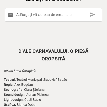
send
mail
Adăugați-vă adresa de email aici
D’ALE CARNAVALULUI, O PIESĂ
OROPSITĂ
de Ion Luca Caragiale
Teatrul:
Teatrul Municipal „Bacovia” Bacău
Regia:
Alex Bogdan
Scenografia:
Clara Ștefana
Sound design:
Adrian Piciorea
Light design:
Costi Baciu
Grafica:
Blanca Doba