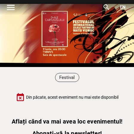
menu
search
EN
Festival
event_busy
Din păcate, acest eveniment nu mai este disponibil
Aflați când va mai avea loc evenimentul!
Abonați-vă la newsletter!