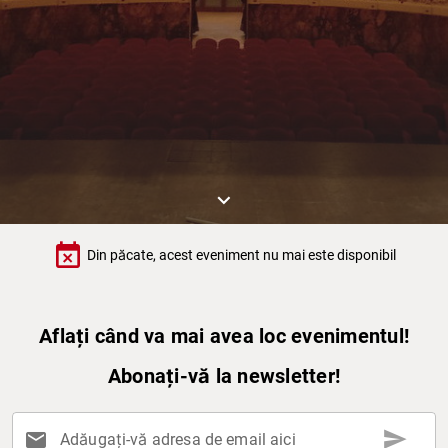
keyboard_arrow_down
event_busy
Din păcate, acest eveniment nu mai este disponibil
Aflați când va mai avea loc evenimentul!
Abonați-vă la newsletter!
send
mail
Adăugați-vă adresa de email aici