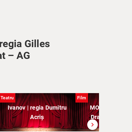
regia Gilles
at – AG
Teatru
Film
Ivanov | regia Dumitru
MO – (regia Ra
Acriș
Dragomir) – N 
chevron_right