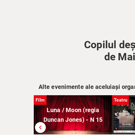
Copilul deș
de Mai
Alte evenimente ale aceluiași orga
Film
Teatru
Luna / Moon (regia
Duncan Jones) - N 15
chevron_left