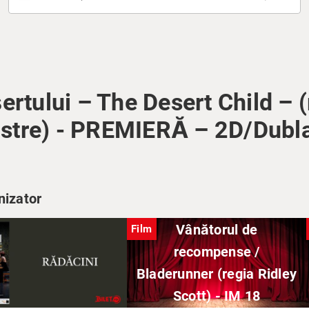
ertului – The Desert Child – (
stre) - PREMIERĂ – 2D/Dubl
nizator
Vânătorul de
Film
recompense /
Bladerunner (regia Ridley
Scott) - IM 18