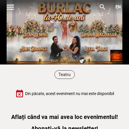
menu
search
EN
Teatru
event_busy
Din păcate, acest eveniment nu mai este disponibil
Aflați când va mai avea loc evenimentul!
Abonați-vă la newsletter!