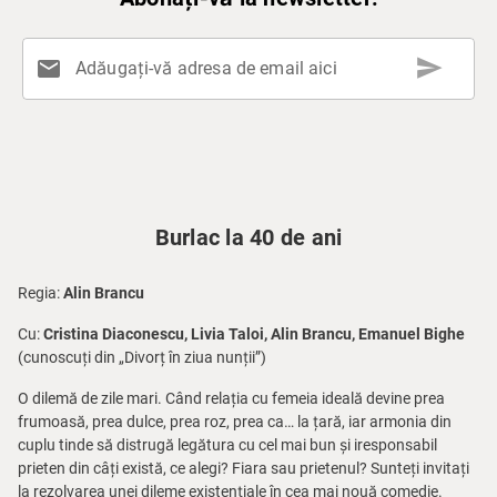
send
mail
Adăugați-vă adresa de email aici
Burlac la 40 de ani
Regia:
Alin Brancu
Cu:
Cristina Diaconescu, Livia Taloi, Alin Brancu, Emanuel Bighe
(cunoscuți din „Divorț în ziua nunții”)
O dilemă de zile mari. Când relația cu femeia ideală devine prea
frumoasă, prea dulce, prea roz, prea ca… la țară, iar armonia din
cuplu tinde să distrugă legătura cu cel mai bun și iresponsabil
prieten din câți există, ce alegi? Fiara sau prietenul? Sunteți invitați
la rezolvarea unei dileme existențiale în cea mai nouă comedie.