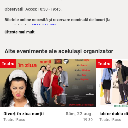
Observatii:
Acces: 18:30 - 19:45.
Biletele online necesită și rezervare nominală de locuri (la
mese), telefon
0723.196.376
.
Citeste mai mult
Așezarea se realizează în ordinea rezervărilor.
Alte evenimente ale aceluiași organizator
Teatru
Teatru
Divorț în ziua nunții
Sâm, 22 aug.
Iubire dublu d
Teatrul Rosu
19:30
Teatrul Rosu