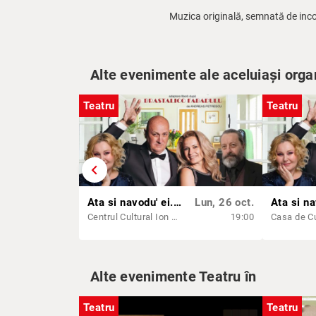
Muzica originală, semnată de inc
Alte evenimente ale aceluiași orga
Teatru
Teatru
chevron_left
Ata si navodu' ei...de viata! | SIBIU
Lun, 26 oct.
Centrul Cultural Ion Besoiu - Sibiu
19:00
Alte evenimente Teatru în
Teatru
Teatru