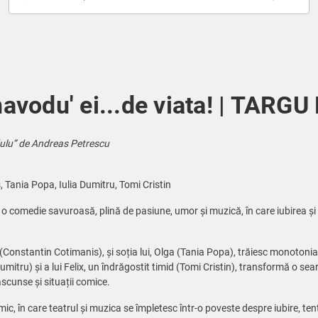
navodu' ei...de viata! | TAR
ulu” de Andreas Petrescu
Tania Popa, Iulia Dumitru, Tomi Cristin
 o comedie savuroasă, plină de pasiune, umor și muzică, în care iubirea și 
 (Constantin Cotimanis), și soția lui, Olga (Tania Popa), trăiesc monotonia 
umitru) și a lui Felix, un îndrăgostit timid (Tomi Cristin), transformă o sea
scunse și situații comice.
c, în care teatrul și muzica se împletesc într-o poveste despre iubire, tenta