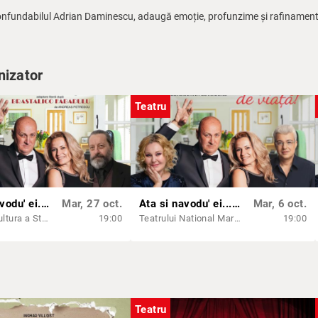
onfundabilul Adrian Daminescu, adaugă emoție, profunzime și rafinament 
nizator
Teatru
Ata si navodu' ei...de viata! | CLUJ-NAPOCA
Mar, 27 oct.
Ata si navodu' ei...de viata! | CRAIOVA
Mar, 6 oct.
Casa de Cultura a Studentilor Dumitru Farcas Cluj Napoca
19:00
Teatrului National Marin Sorescu Sala Mare
19:00
Teatru