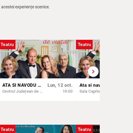
acestei experiențe scenice.
Teatru
Teatru
chevron_right
ATA SI NAVODU EI DE VIATA | CALARASI
Lun, 12 oct.
Ata si navodu' ei...de viata! | TIMISOARA
Lun
Centrul Județean de Cultură și Creație Călărași - Sala "Barbu Știrbei"
19:00
Sala Capitol Timisoara
Teatru
Teatru