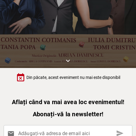
keyboard_arrow_down
event_busy
Din păcate, acest eveniment nu mai este disponibil
Aflați când va mai avea loc evenimentul!
Abonați-vă la newsletter!
send
mail
Adăugați-vă adresa de email aici