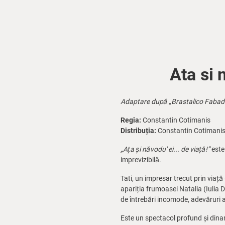
Ata si 
Adaptare după „Brastalico Fabad
Regia:
Constantin Cotimanis
Distribuția:
Constantin Cotimanis, 
„Ața și năvodu' ei... de viață!”
este
imprevizibilă.
Tati, un impresar trecut prin viață
apariția frumoasei Natalia (Iulia D
de întrebări incomode, adevăruri a
Este un spectacol profund și dinami