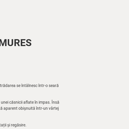
GU MURES
trădarea se întâlnesc într-o seară
unei căsnicii aflate în impas. Însă
ră aparent obișnuită într-un vârtej
ții și regăsire.