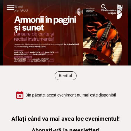
menu
search
EN
Recital
event_busy
Din păcate, acest eveniment nu mai este disponibil
Aflați când va mai avea loc evenimentul!
Abonați-vă la newsletter!