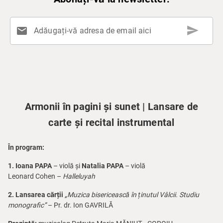
send
mail
Adăugați-vă adresa de email aici
Armonii în pagini și sunet | Lansare de
carte și recital instrumental
În program:
1. Ioana PAPA
– violă și
Natalia PAPA
– violă
Leonard Cohen –
Halleluyah
2. Lansarea cărții
„Muzica bisericească în ținutul Vâlcii. Studiu
monografic”
– Pr. dr. Ion GAVRILĂ