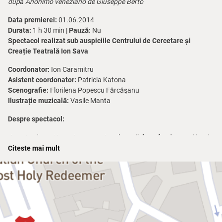
după Anonimo veneziano de Giuseppe Berto
Data premierei:
01.06.2014
Durata:
1 h 30 min |
Pauză:
Nu
Spectacol realizat sub auspiciile Centrului de Cercetare și
Creație Teatrală Ion Sava
Coordonator:
Ion Caramitru
Asistent coordonator:
Patricia Katona
Scenografie:
Florilena Popescu Fărcăşanu
Ilustrație muzicală:
Vasile Manta
Despre spectacol:
Anonimul veneţian
este un spectacol sensibil, profund, uneori ironic
şi mereu emoţionant.
Citeste mai mult
Ea şi El îşi trăiesc dragostea dincolo de vreme, într-o Veneţie a
muzicii şi a frumuseţii eterne.
Aici, iubirea înseamnă libertatea de a înfrunta zâmbind viaţa şi
moartea deopotrivă.
O dramă romantică specială despre doi oameni care se reîntâlnesc
pentru a-şi împlini povestea rămasă neterminată.