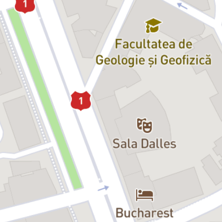
Fac asta într-un moment tulburător, când timpul pare că şi-a
pierdut răbdarea, dar iubirea lor rămâne la fel de puternică şi de
frumoasă, chiar şi acum, în apropierea ultimului act.
Care pare să dureze cât o clipă... sau cât o viaţă.
„Spectacolul de faţă nu se vrea o demonstraţie, ci un exerciţiu cu
vedere la public.
Anonimul veneţian, de Giuseppe Berto, oferă pretextul unei astfel
de abordări, iar Ilinca Goia şi Ioan Andrei Ionescu, doi actori
foarte versaţi ai trupei Naţionalului, au curajul asumării lui până
la capăt, au plăcerea jocului cu mijloacele simple, dar complicate,
ale actorului.”
Ion Caramitru