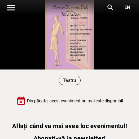
menu
search
EN
Teatru
event_busy
Din păcate, acest eveniment nu mai este disponibil
Aflați când va mai avea loc evenimentul!
Abonați-vă la newsletter!