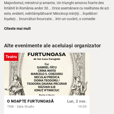
Majordomul, ministrul și amanta. Un triunghi amoros foarte des
întâlnit în România anilor 30... Orice asemănare cu realitatea de azi
este, evident, neîntâmplătoare! Mincinoși mințiți... înșelători
înșelați... încurcături încurcate... într-un cuvânt, o comedie
sclipitoare, jucată într-un ritm alert.
Citeste mai mult
Nu lipsesc nici momentele dramatice, în care planurile, cusute cu
ață mult prea subțire, duc la destrămarea tuturor relațiilor din casa
Ministrului Iorgu Vasiliu. Cu decizii nebunești motivate de
Alte evenimente ale aceluiași organizator
dragostea oarbă, cu suspans determinat de amenințări cu moarte
și cu un Inspector de poliție, care intervine la momentul potrivit
Teatru
pentru a încerca să dezlege un mister, nu mai e nevoie decât de un
Nebun, pentru ca
Amanta noastră de la Minister
să devină și o
comedie polițistă, plină de umor.
Distribuție:
Adriana Trandafir, Ion Ionuț Ciocia, Alexandra Apetrei /
Maria-Claudia Vasile, Vlad Corbeanu, Mihai Munteniță, Gabriel Fătu
O NOAPTE FURTUNOASĂ
Lun, 2 nov.
TNB - Sala Studio
19:00