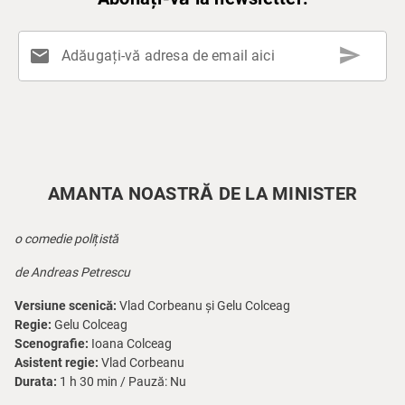
send
mail
Adăugați-vă adresa de email aici
AMANTA NOASTRĂ DE LA MINISTER
o comedie polițistă
de Andreas Petrescu
Versiune scenică:
Vlad Corbeanu și Gelu Colceag
Regie:
Gelu Colceag
Scenografie:
Ioana Colceag
Asistent regie:
Vlad Corbeanu
Durata:
1 h 30 min / Pauză: Nu